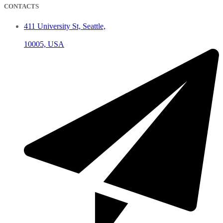
CONTACTS
411 University St, Seattle,
10005, USA