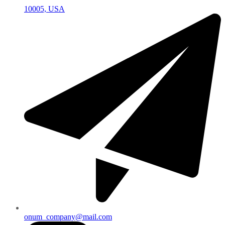
10005, USA
onum_company@mail.com