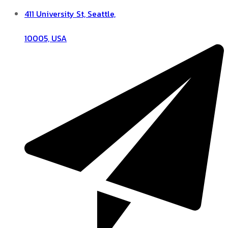
411 University St, Seattle,
10005, USA