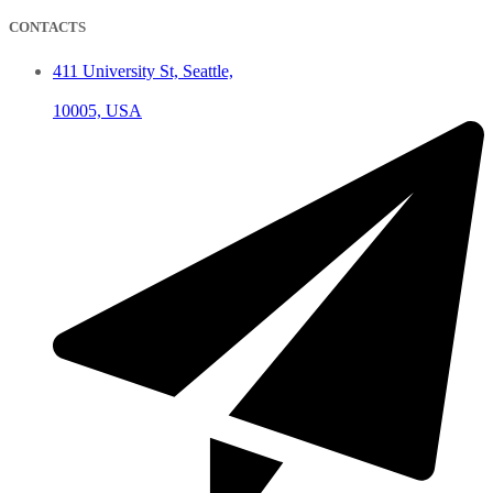
CONTACTS
411 University St, Seattle,
10005, USA