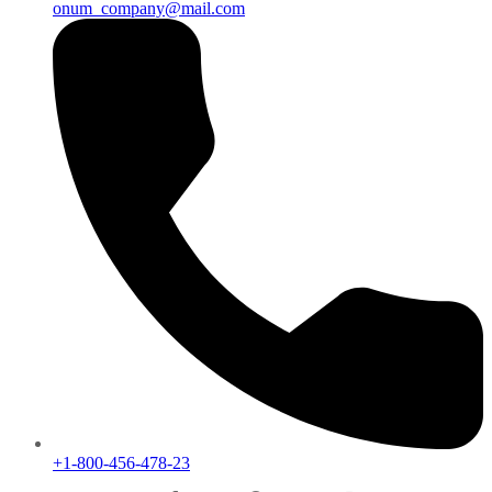
onum_company@mail.com
+1-800-456-478-23