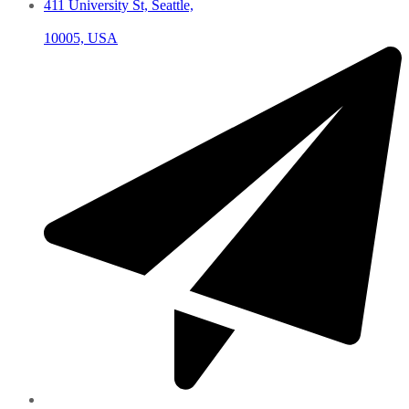
411 University St, Seattle,
10005, USA